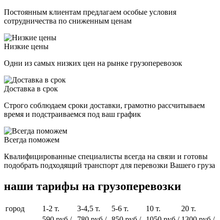
Постоянным клиентам предлагаем особые условия
сотрудничества по сниженным ценам
Низкие цены
Одни из самых низких цен на рынке грузоперевозок
Доставка в срок
Строго соблюдаем сроки доставки, грамотно рассчитываем
время и подстраиваемся под ваш график
Всегда поможем
Квалифицированные специалисты всегда на связи и готовы
подобрать подходящий транспорт для перевозки Вашего груза
наши тарифы
на грузоперевозки
город
1-2 т.
3-4,5 т.
5-6 т.
10 т.
20 т.
590
руб.
/
780
руб.
/
850
руб.
/
1050
руб.
/
1300
руб.
/